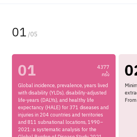
01
/05
01
0
4377
ครั้ง
Global incidence, prevalence, years lived
Minim
with disability (YLDs), disability-adjusted
extra
life-years (DALYs), and healthy life
From 
expectancy (HALE) for 371 diseases and
injuries in 204 countries and territories
and 811 subnational locations, 1990–
2021: a systematic analysis for the