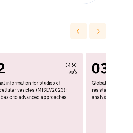
2
03
3450
ครั้ง
al information for studies of
Global burden of ba
cellular vesicles (MISEV2023):
resistance 1990–2
basic to advanced approaches
analysis with fore